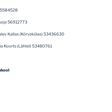
 55584528
soja 56912773
alev Kallas (Kõrvekülas) 53436630
iia Koorts (Lähtel) 53480761
akool