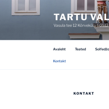
Skip
to
TARTU VA
content
Vasula tee 12 Kõrveküla 60512
Avaleht
Teated
Solfedžo
Kontakt
KONTAKT