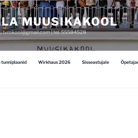
LLA MUUSIKAKOOL
 | tvmkool@gmail.com | tel. 55584528
 tunniplaanid
Wirkhaus 2026
Sisseastujale
Õpetaja