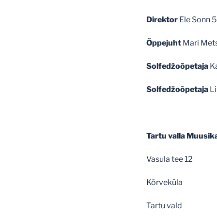
Direktor
Ele Sonn
Õppejuht
Mari Met
Solfedžoõpetaja
K
Solfedžoõpetaja
L
Tartu valla Muusik
Vasula tee 12
Kõrveküla
Tartu vald