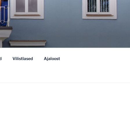
d
Vilistlased
Ajaloost