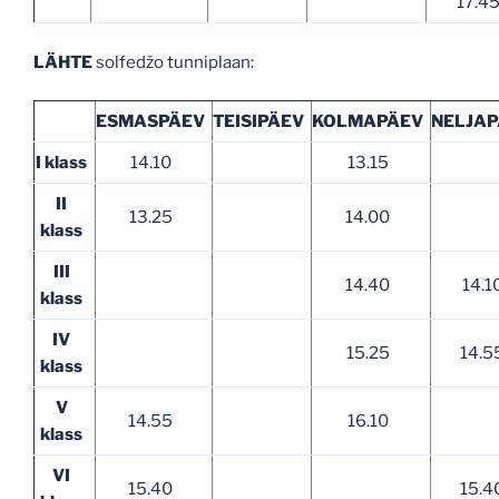
17.4
LÄHTE
solfedžo tunniplaan:
ESMASPÄEV
TEISIPÄEV
KOLMAPÄEV
NELJA
I klass
14.10
13.15
II
13.25
14.00
klass
III
14.40
14.1
klass
IV
15.25
14.5
klass
V
14.55
16.10
klass
VI
15.40
15.4