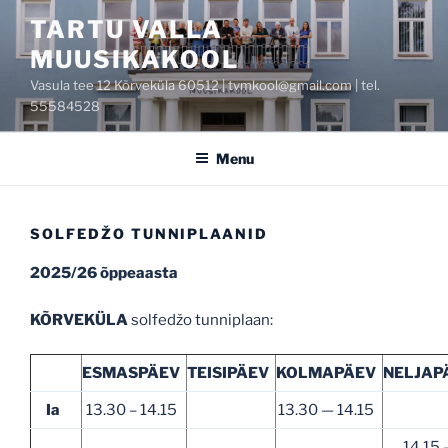
Skip
TARTU VALLA
to
MUUSIKAKOOL
content
Vasula tee 12 Kõrveküla 60512 | tvmkool@gmail.com | tel.
55584528
Menu
SOLFEDŽO TUNNIPLAANID
2025/26 õppeaasta
KÕRVEKÜLA
solfedžo tunniplaan:
ESMASPÄEV
TEISIPÄEV
KOLMAPÄEV
NELJAP
Ia
13.30 – 14.15
13.30 — 14.15
14.15 