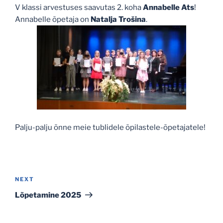
V klassi arvestuses saavutas 2. koha
Annabelle Ats
!
Annabelle õpetaja on
Natalja Trošina
.
Palju-palju õnne meie tublidele õpilastele-õpetajatele!
Navigeerimine
Next
NEXT
Post
Lõpetamine 2025