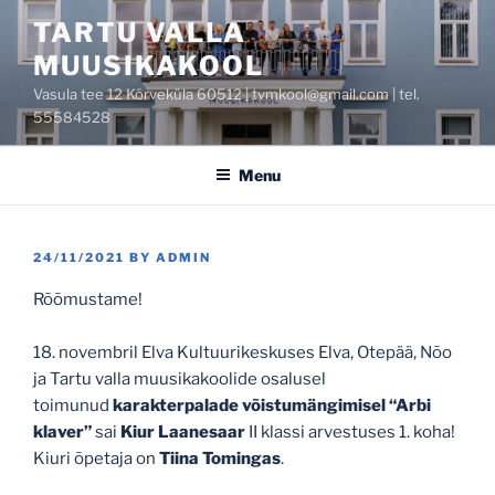
Skip
TARTU VALLA
to
MUUSIKAKOOL
content
Vasula tee 12 Kõrveküla 60512 | tvmkool@gmail.com | tel.
55584528
Menu
POSTED
24/11/2021
BY
ADMIN
ON
Rõõmustame!
18. novembril Elva Kultuurikeskuses Elva, Otepää, Nõo
ja Tartu valla muusikakoolide osalusel
toimunud
karakterpalade võistumängimisel “Arbi
klaver”
sai
Kiur Laanesaar
II klassi arvestuses 1. koha!
Kiuri õpetaja on
Tiina Tomingas
.